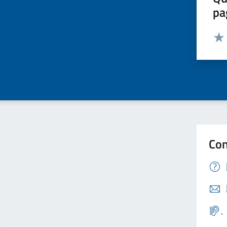
pa
Valut
Valu
Con