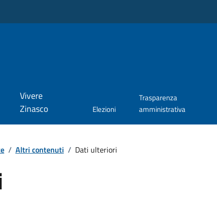
Vivere
Trasparenza
Zinasco
Elezioni
amministrativa
te
/
Altri contenuti
/
Dati ulteriori
i