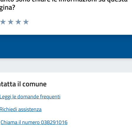
gina?
a da 1 a 5 stelle la pagina
ta 1 stelle su 5
Valuta 2 stelle su 5
Valuta 3 stelle su 5
Valuta 4 stelle su 5
Valuta 5 stelle su 5
tatta il comune
Leggi le domande frequenti
Richiedi assistenza
Chiama il numero 038291016