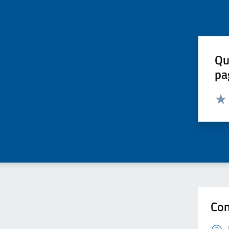
Qu
pa
Valut
Valu
Con