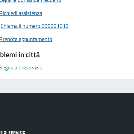
Richiedi assistenza
Chiama il numero 038291016
Prenota appuntamento
blemi in città
Segnala disservizio
E DI SERVIZIO