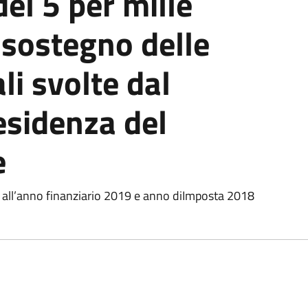
del 5 per mille
 sostegno delle
ali svolte dal
esidenza del
e
ta all’anno finanziario 2019 e anno diImposta 2018