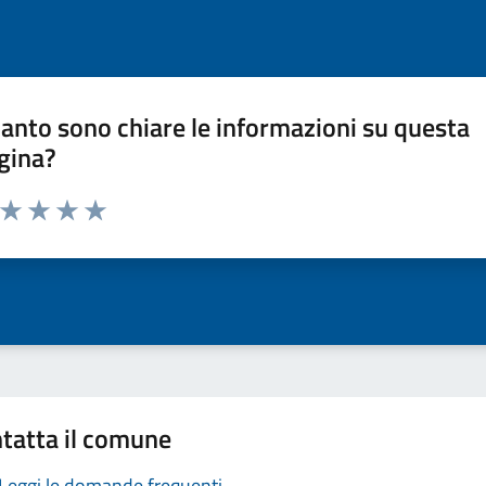
anto sono chiare le informazioni su questa
gina?
a da 1 a 5 stelle la pagina
ta 1 stelle su 5
Valuta 2 stelle su 5
Valuta 3 stelle su 5
Valuta 4 stelle su 5
Valuta 5 stelle su 5
tatta il comune
Leggi le domande frequenti