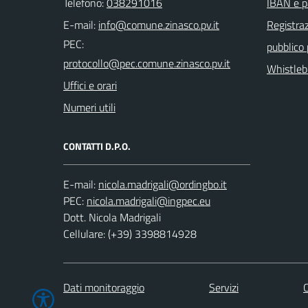
Telefono:
038291016
IBAN e p
E-mail:
Registraz
PEC:
pubblico
Whistleb
Uffici e orari
Numeri utili
CONTATTI D.P.O.
E-mail:
PEC:
Dott. Nicola Madrigali
Cellulare: (+39) 3398814928
Dati monitoraggio
Servizi
C