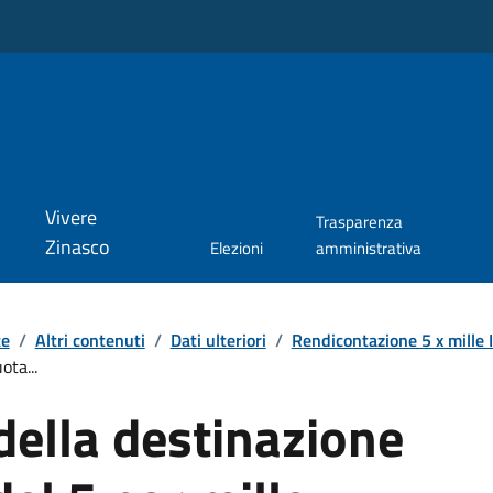
Vivere
Trasparenza
Zinasco
Elezioni
amministrativa
te
/
Altri contenuti
/
Dati ulteriori
/
Rendicontazione 5 x mille
ota...
della destinazione