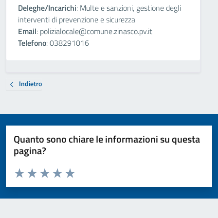
Deleghe/Incarichi
: Multe e sanzioni, gestione degli
interventi di prevenzione e sicurezza
Email
: polizialocale@comune.zinasco.pv.it
Telefono
: 038291016
Indietro
Quanto sono chiare le informazioni su questa
pagina?
Valuta da 1 a 5 stelle la pagina
Valuta 1 stelle su 5
Valuta 2 stelle su 5
Valuta 3 stelle su 5
Valuta 4 stelle su 5
Valuta 5 stelle su 5