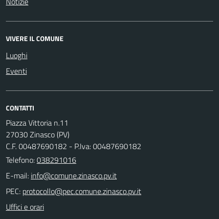
Notizie
VIVERE IL COMUNE
Luoghi
Eventi
CONTATTI
Piazza Vittoria n.11
27030 Zinasco (PV)
C.F. 00487690182 - P.Iva: 00487690182
Telefono:
038291016
E-mail:
PEC:
Uffici e orari