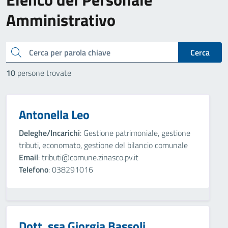
Amministrativo
cerca
Cerca
10
persone trovate
Antonella Leo
Deleghe/Incarichi
: Gestione patrimoniale, gestione
tributi, economato, gestione del bilancio comunale
Email
: tributi@comune.zinasco.pv.it
Telefono
: 038291016
Dott. ssa Giorgia Bassoli