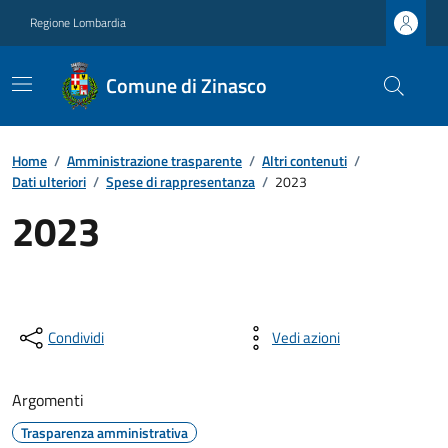
Regione Lombardia
Comune di Zinasco
Home
/
Amministrazione trasparente
/
Altri contenuti
/
Dati ulteriori
/
Spese di rappresentanza
/
2023
2023
Condividi
Vedi azioni
Argomenti
Trasparenza amministrativa