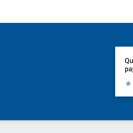
Qu
pa
Valut
Valu