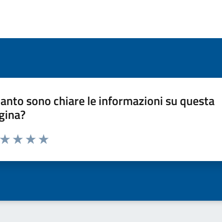
anto sono chiare le informazioni su questa
gina?
a da 1 a 5 stelle la pagina
ta 1 stelle su 5
Valuta 2 stelle su 5
Valuta 3 stelle su 5
Valuta 4 stelle su 5
Valuta 5 stelle su 5