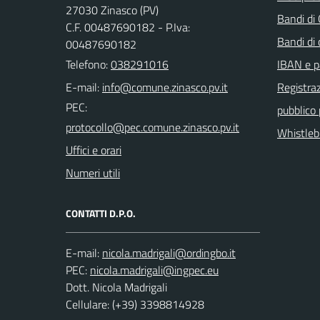
27030 Zinasco (PV)
Bandi di
C.F. 00487690182 - P.Iva:
Bandi di
00487690182
Telefono:
038291016
IBAN e p
E-mail:
Registraz
PEC:
pubblico
Whistleb
Uffici e orari
Numeri utili
CONTATTI D.P.O.
E-mail:
PEC:
Dott. Nicola Madrigali
Cellulare: (+39) 3398814928