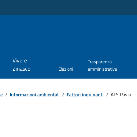
Vivere
Trasparenza
Zinasco
Elezioni
amministrativa
te
/
Informazioni ambientali
/
Fattori inquinanti
/
ATS Pavia