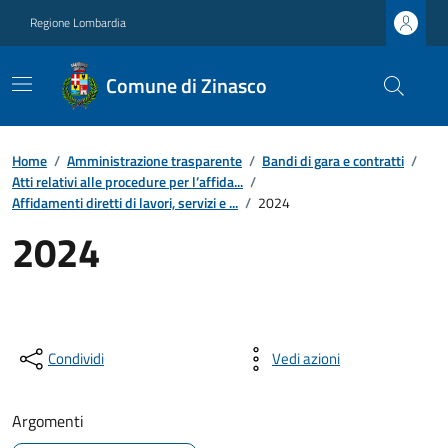
Regione Lombardia
Comune di Zinasco
Home
/
Amministrazione trasparente
/
Bandi di gara e contratti
/
Atti relativi alle procedure per l’affida...
/
Affidamenti diretti di lavori, servizi e ...
/
2024
2024
Condividi
Vedi azioni
Argomenti