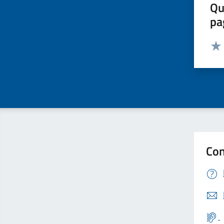
Qu
pa
Valut
Valu
Con