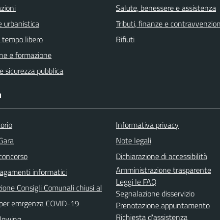
zioni
Salute, benessere e assistenza
 urbanistica
Tributi, finanze e contravvenzion
e tempo libero
Rifiuti
ne e formazione
 e sicurezza pubblica
I
orio
Informativa privacy
 Gara
Note legali
 concorso
Dichiarazione di accessibilità
Amministrazione trasparente
agamenti informatici
Leggi le FAQ
ione Consigli Comunali chiusi al
Segnalazione disservizio
 per emrgenza COVID-19
Prenotazione appuntamento
Richiesta d'assistenza
lowing