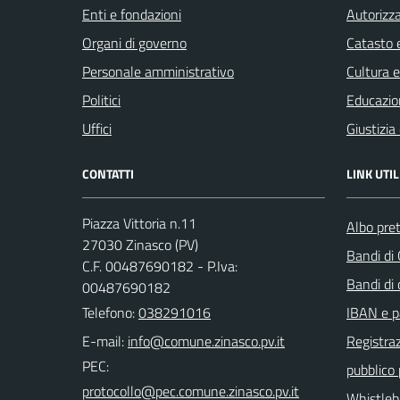
Enti e fondazioni
Autorizza
Organi di governo
Catasto e
Personale amministrativo
Cultura 
Politici
Educazio
Uffici
Giustizia
CONTATTI
LINK UTIL
Piazza Vittoria n.11
Albo pret
27030 Zinasco (PV)
Bandi di
C.F. 00487690182 - P.Iva:
Bandi di
00487690182
Telefono:
038291016
IBAN e p
E-mail:
Registraz
PEC:
pubblico
Whistleb