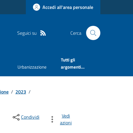
Accedi all'area personale
Seguici su
Cerca
Tutti gli
Urbanizzazione
argomenti...
sione
/
2023
/
Vedi
Condividi
azioni