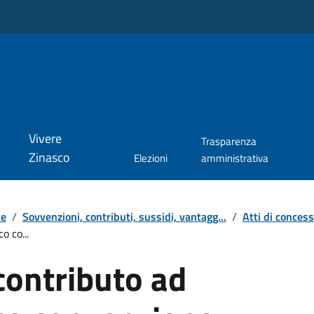
Vivere
Trasparenza
Zinasco
Elezioni
amministrativa
te
/
Sovvenzioni, contributi, sussidi, vantagg...
/
Atti di conces
o co...
contributo ad