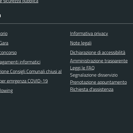
 e sicurezza pubblica
I
orio
Informativa privacy
 Gara
Note legali
 concorso
Dichiarazione di accessibilità
Amministrazione trasparente
agamenti informatici
Leggi le FAQ
ione Consigli Comunali chiusi al
Segnalazione disservizio
 per emrgenza COVID-19
Prenotazione appuntamento
Richiesta d'assistenza
lowing