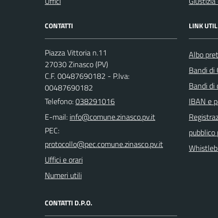
Uffici
Giustizia
CONTATTI
LINK UTIL
Piazza Vittoria n.11
Albo pret
27030 Zinasco (PV)
Bandi di
C.F. 00487690182 - P.Iva:
Bandi di
00487690182
Telefono:
038291016
IBAN e p
E-mail:
Registraz
PEC:
pubblico
Whistleb
Uffici e orari
Numeri utili
CONTATTI D.P.O.