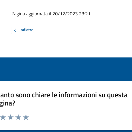
Pagina aggiornata il 20/12/2023 23:21
Indietro
anto sono chiare le informazioni su questa
gina?
a da 1 a 5 stelle la pagina
ta 1 stelle su 5
Valuta 2 stelle su 5
Valuta 3 stelle su 5
Valuta 4 stelle su 5
Valuta 5 stelle su 5