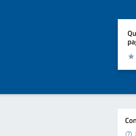
Qu
pa
Valut
Valu
Con