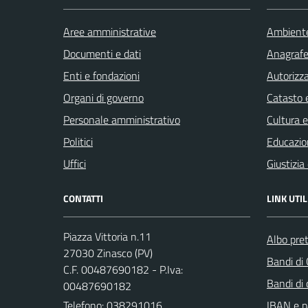
Aree amministrative
Ambient
Documenti e dati
Anagrafe 
Enti e fondazioni
Autorizza
Organi di governo
Catasto e
Personale amministrativo
Cultura 
Politici
Educazio
Uffici
Giustizia
CONTATTI
LINK UTIL
Piazza Vittoria n.11
Albo pret
27030 Zinasco (PV)
Bandi di
C.F. 00487690182 - P.Iva:
Bandi di
00487690182
Telefono:
038291016
IBAN e p