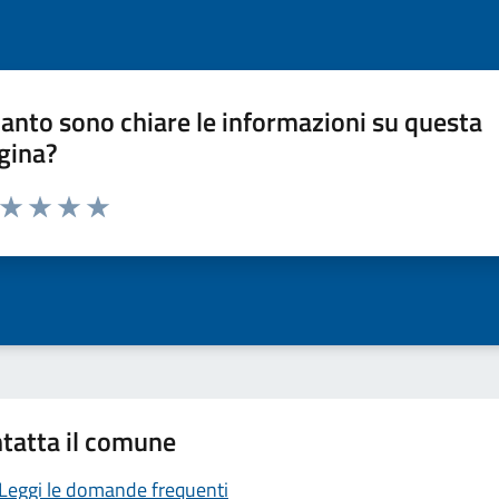
anto sono chiare le informazioni su questa
gina?
a da 1 a 5 stelle la pagina
ta 1 stelle su 5
Valuta 2 stelle su 5
Valuta 3 stelle su 5
Valuta 4 stelle su 5
Valuta 5 stelle su 5
tatta il comune
Leggi le domande frequenti