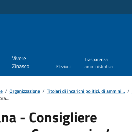
Vivere
Trasparenza
Zinasco
Elezioni
amministrativa
te
/
Organizzazione
/
Titolari di incarichi politici, di ammini...
/
ra...
ana - Consigliere