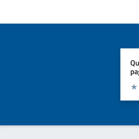
Qu
pa
Valut
Valu