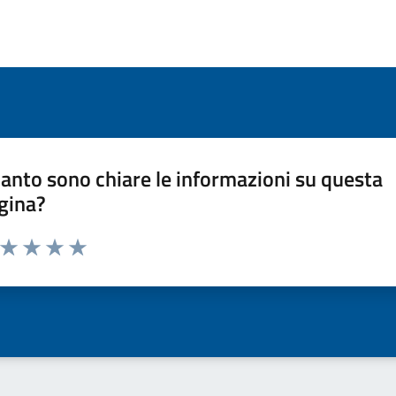
anto sono chiare le informazioni su questa
gina?
a da 1 a 5 stelle la pagina
ta 1 stelle su 5
Valuta 2 stelle su 5
Valuta 3 stelle su 5
Valuta 4 stelle su 5
Valuta 5 stelle su 5