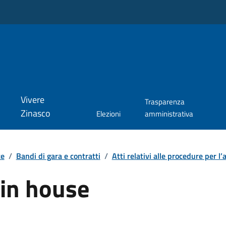
Vivere
Trasparenza
Zinasco
Elezioni
amministrativa
te
/
Bandi di gara e contratti
/
Atti relativi alle procedure per l’a
 in house