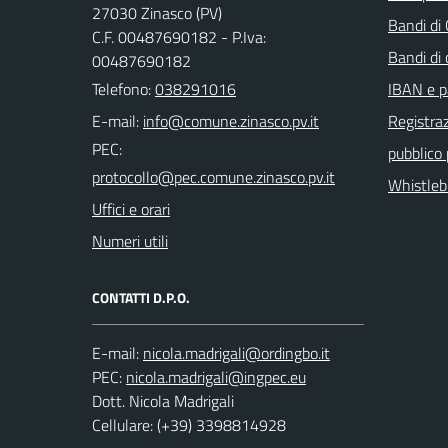
27030 Zinasco (PV)
Bandi di
C.F. 00487690182 - P.Iva:
Bandi di
00487690182
Telefono:
038291016
IBAN e p
E-mail:
Registraz
PEC:
pubblico
Whistleb
Uffici e orari
Numeri utili
CONTATTI D.P.O.
E-mail:
PEC:
Dott. Nicola Madrigali
Cellulare: (+39) 3398814928