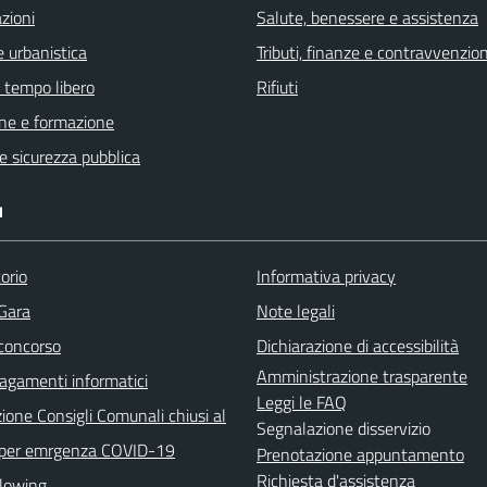
zioni
Salute, benessere e assistenza
 urbanistica
Tributi, finanze e contravvenzion
e tempo libero
Rifiuti
ne e formazione
 e sicurezza pubblica
I
orio
Informativa privacy
 Gara
Note legali
 concorso
Dichiarazione di accessibilità
Amministrazione trasparente
agamenti informatici
Leggi le FAQ
ione Consigli Comunali chiusi al
Segnalazione disservizio
 per emrgenza COVID-19
Prenotazione appuntamento
Richiesta d'assistenza
lowing