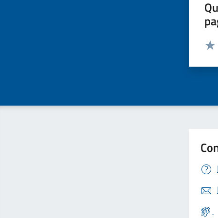
Qu
pa
Valut
Valu
Con