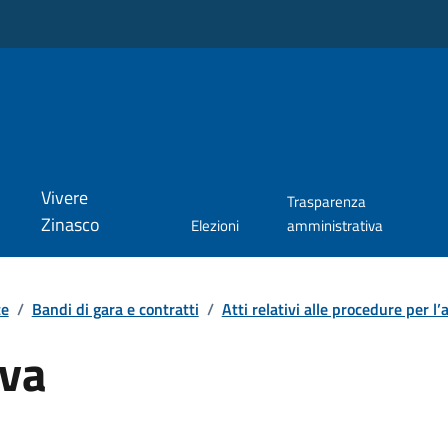
Vivere
Trasparenza
Zinasco
Elezioni
amministrativa
te
/
Bandi di gara e contratti
/
Atti relativi alle procedure per l’a
iva