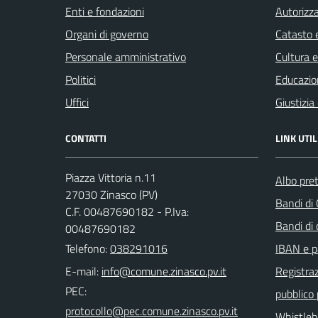
Enti e fondazioni
Autorizza
Organi di governo
Catasto e
Personale amministrativo
Cultura 
Politici
Educazio
Uffici
Giustizia
CONTATTI
LINK UTIL
Piazza Vittoria n.11
Albo pret
27030 Zinasco (PV)
Bandi di
C.F. 00487690182 - P.Iva:
Bandi di
00487690182
Telefono:
038291016
IBAN e p
E-mail:
Registraz
PEC:
pubblico
Whistleb