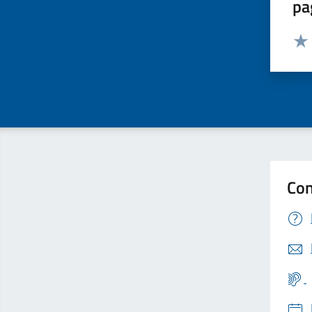
pa
Valut
Valu
Con