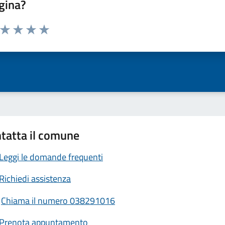
gina?
a da 1 a 5 stelle la pagina
ta 1 stelle su 5
Valuta 2 stelle su 5
Valuta 3 stelle su 5
Valuta 4 stelle su 5
Valuta 5 stelle su 5
tatta il comune
Leggi le domande frequenti
Richiedi assistenza
Chiama il numero 038291016
Prenota appuntamento