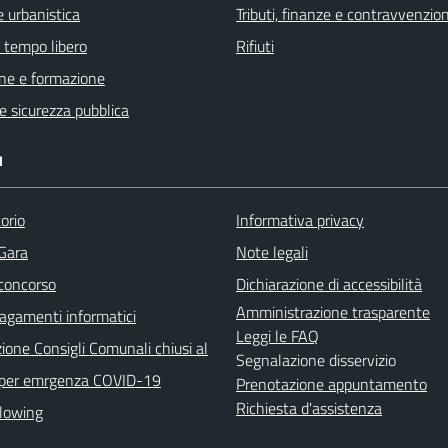
 urbanistica
Tributi, finanze e contravvenzion
e tempo libero
Rifiuti
ne e formazione
 e sicurezza pubblica
I
orio
Informativa privacy
 Gara
Note legali
 concorso
Dichiarazione di accessibilità
Amministrazione trasparente
agamenti informatici
Leggi le FAQ
ione Consigli Comunali chiusi al
Segnalazione disservizio
 per emrgenza COVID-19
Prenotazione appuntamento
Richiesta d'assistenza
lowing