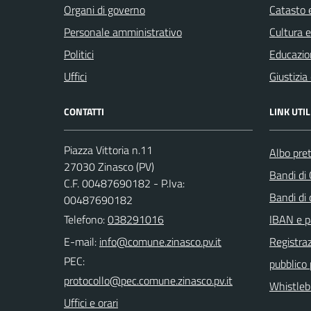
Organi di governo
Catasto e
Personale amministrativo
Cultura 
Politici
Educazio
Uffici
Giustizia
CONTATTI
LINK UTIL
Piazza Vittoria n.11
Albo pret
27030 Zinasco (PV)
Bandi di
C.F. 00487690182 - P.Iva:
Bandi di
00487690182
Telefono:
038291016
IBAN e p
E-mail:
Registraz
PEC:
pubblico
Whistleb
Uffici e orari