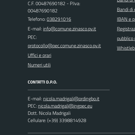
C.F. 00487690182 - P.Iva:
Bandi di
00487690182
Telefono:
038291016
IBAN e p
E-mail:
Registraz
PEC:
pubblico
Whistleb
Uffici e orari
Numeri utili
CONTATTI D.P.O.
E-mail:
PEC:
Dott. Nicola Madrigali
Cellulare: (+39) 3398814928