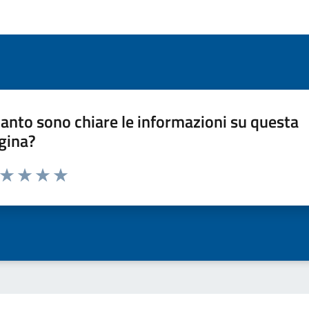
anto sono chiare le informazioni su questa
gina?
a da 1 a 5 stelle la pagina
ta 1 stelle su 5
Valuta 2 stelle su 5
Valuta 3 stelle su 5
Valuta 4 stelle su 5
Valuta 5 stelle su 5