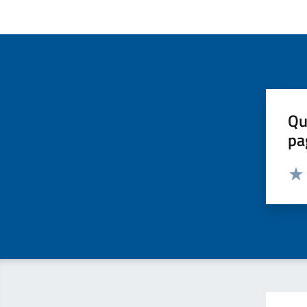
Qu
pa
Valut
Valu