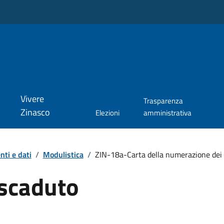
Vivere
Trasparenza
Zinasco
Elezioni
amministrativa
ti e dati
/
Modulistica
/
ZIN-18a-Carta della numerazione dei f
scaduto