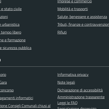
e
Imprese e commercio
e stato civile
Mobilità e trasporti
zioni
Salute, benessere e assistenza
 urbanistica
Tributi, finanze e contravvenzion
e tempo libero
Rifiuti
ne e formazione
 e sicurezza pubblica
I
orio
Informativa privacy
 Gara
Note legali
 concorso
Dichiarazione di accessibilità
Amministrazione trasparente
agamenti informatici
Leggi le FAQ
ione Consigli Comunali chiusi al
Segnalazione disservizio