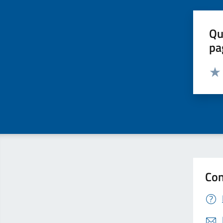
Qu
pa
Valut
Valu
Con