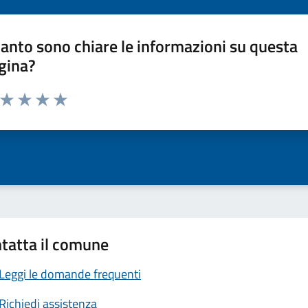
anto sono chiare le informazioni su questa
gina?
a da 1 a 5 stelle la pagina
ta 1 stelle su 5
Valuta 2 stelle su 5
Valuta 3 stelle su 5
Valuta 4 stelle su 5
Valuta 5 stelle su 5
tatta il comune
Leggi le domande frequenti
Richiedi assistenza