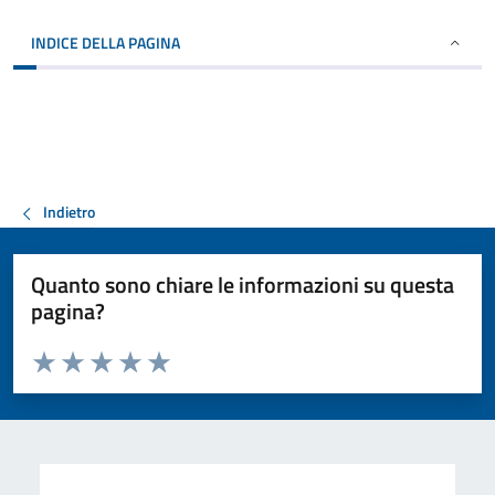
INDICE DELLA PAGINA
Indietro
Quanto sono chiare le informazioni su questa
pagina?
Valuta da 1 a 5 stelle la pagina
Valuta 1 stelle su 5
Valuta 2 stelle su 5
Valuta 3 stelle su 5
Valuta 4 stelle su 5
Valuta 5 stelle su 5