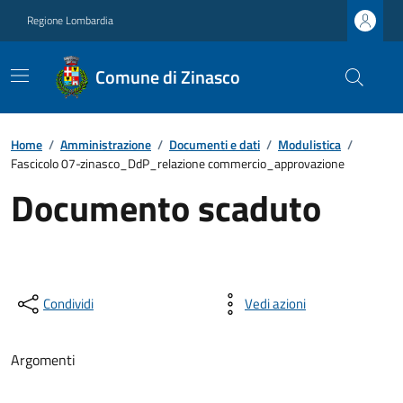
Regione Lombardia
Comune di Zinasco
Home
/
Amministrazione
/
Documenti e dati
/
Modulistica
/
Fascicolo 07-zinasco_DdP_relazione commercio_approvazione
Documento scaduto
Condividi
Vedi azioni
Argomenti