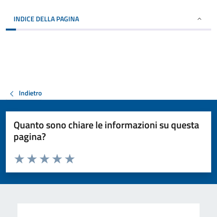
INDICE DELLA PAGINA
Indietro
Quanto sono chiare le informazioni su questa
pagina?
Valuta da 1 a 5 stelle la pagina
Valuta 1 stelle su 5
Valuta 2 stelle su 5
Valuta 3 stelle su 5
Valuta 4 stelle su 5
Valuta 5 stelle su 5