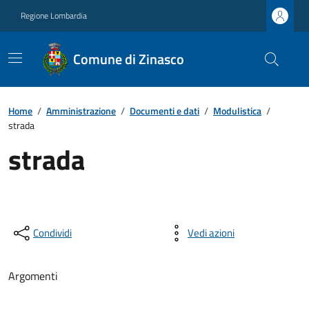
Regione Lombardia
Comune di Zinasco
Home
/
Amministrazione
/
Documenti e dati
/
Modulistica
/
strada
strada
Condividi
Vedi azioni
Argomenti