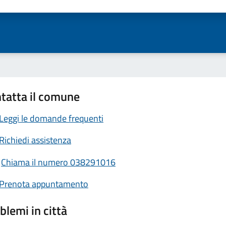
ta 1 stelle su 5
Valuta 2 stelle su 5
Valuta 3 stelle su 5
Valuta 4 stelle su 5
Valuta 5 stelle su 5
tatta il comune
Leggi le domande frequenti
Richiedi assistenza
Chiama il numero 038291016
Prenota appuntamento
blemi in città