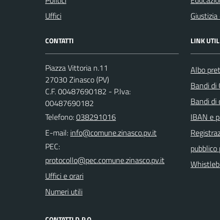
Politici
Educazio
Uffici
Giustizia
CONTATTI
LINK UTIL
Piazza Vittoria n.11
Albo pret
27030 Zinasco (PV)
Bandi di
C.F. 00487690182 - P.Iva:
Bandi di
00487690182
Telefono:
038291016
IBAN e p
E-mail:
Registraz
PEC:
pubblico
Whistleb
Uffici e orari
Numeri utili
CONTATTI D.P.O.