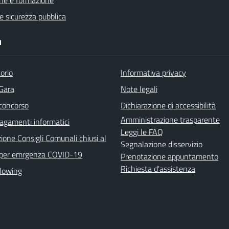
ne e formazione
 e sicurezza pubblica
I
orio
Informativa privacy
 Gara
Note legali
 concorso
Dichiarazione di accessibilità
Amministrazione trasparente
agamenti informatici
Leggi le FAQ
ione Consigli Comunali chiusi al
Segnalazione disservizio
 per emrgenza COVID-19
Prenotazione appuntamento
Richiesta d'assistenza
lowing