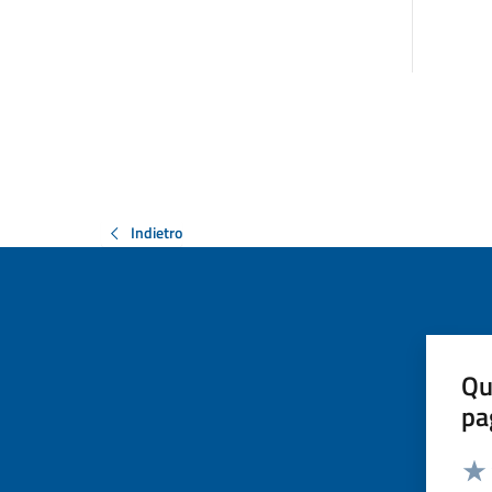
Indietro
Qu
pa
Valut