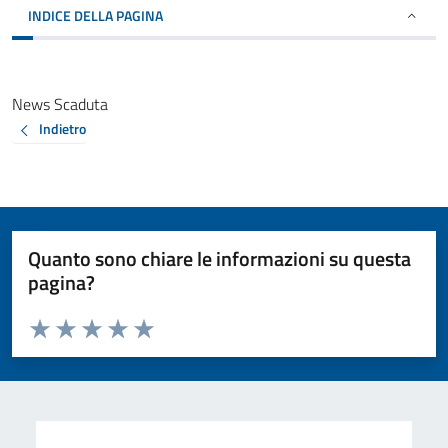
INDICE DELLA PAGINA
News Scaduta
Indietro
Quanto sono chiare le informazioni su questa
pagina?
Valuta da 1 a 5 stelle la pagina
Valuta 1 stelle su 5
Valuta 2 stelle su 5
Valuta 3 stelle su 5
Valuta 4 stelle su 5
Valuta 5 stelle su 5