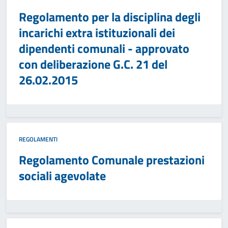
Regolamento per la disciplina degli
incarichi extra istituzionali dei
dipendenti comunali - approvato
con deliberazione G.C. 21 del
26.02.2015
REGOLAMENTI
Regolamento Comunale prestazioni
sociali agevolate