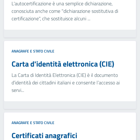
L'autocertificazione è una semplice dichiarazione,
conosciuta anche come "dichiarazione sostitutiva di
certificazione", che sostituisce alcuni ...
ANAGRAFE E STATO CIVILE
Carta d'identità elettronica (CIE)
La Carta di Identità Elettronica (CIE) è il documento
d’identità dei cittadini italiani e consente l’accesso ai
servi...
ANAGRAFE E STATO CIVILE
Certificati anagrafici