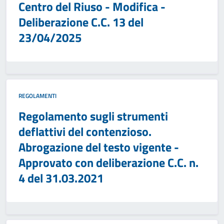
Centro del Riuso - Modifica -
Deliberazione C.C. 13 del
23/04/2025
REGOLAMENTI
Regolamento sugli strumenti
deflattivi del contenzioso.
Abrogazione del testo vigente -
Approvato con deliberazione C.C. n.
4 del 31.03.2021