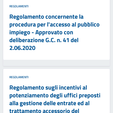
REGOLAMENTI
Regolamento concernente la
procedura per l'accesso al pubblico
impiego - Approvato con
deliberazione G.C. n. 41 del
2.06.2020
REGOLAMENTI
Regolamento sugli incentivi al
potenziamento degli uffici preposti
alla gestione delle entrate ed al
trattamento accessorio del