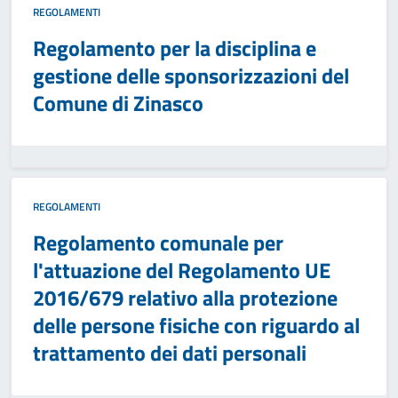
REGOLAMENTI
Regolamento per la disciplina e
gestione delle sponsorizzazioni del
Comune di Zinasco
REGOLAMENTI
Regolamento comunale per
l'attuazione del Regolamento UE
2016/679 relativo alla protezione
delle persone fisiche con riguardo al
trattamento dei dati personali