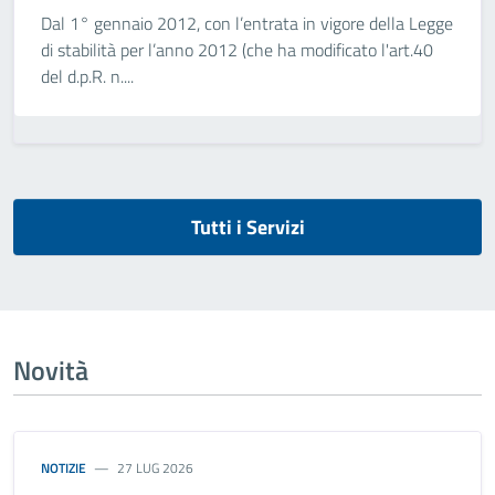
Dal 1° gennaio 2012, con l’entrata in vigore della Legge
di stabilità per l’anno 2012 (che ha modificato l'art.40
del d.p.R. n....
Tutti i Servizi
Novità
NOTIZIE
27 LUG 2026