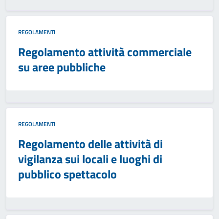
REGOLAMENTI
Regolamento attività commerciale
su aree pubbliche
REGOLAMENTI
Regolamento delle attività di
vigilanza sui locali e luoghi di
pubblico spettacolo