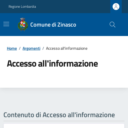
Regione Lombardia
Comune di Zinasco
Home
/
Argomenti
/
Accesso all'informazione
Accesso all'informazione
Contenuto di Accesso all'informazione