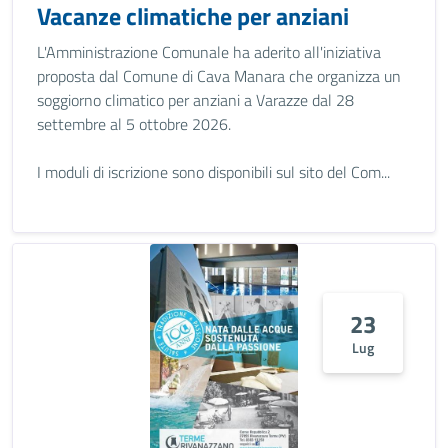
Vacanze climatiche per anziani
L'Amministrazione Comunale ha aderito all'iniziativa
proposta dal Comune di Cava Manara che organizza un
soggiorno climatico per anziani a Varazze dal 28
settembre al 5 ottobre 2026.
I moduli di iscrizione sono disponibili sul sito del Com...
23
Lug