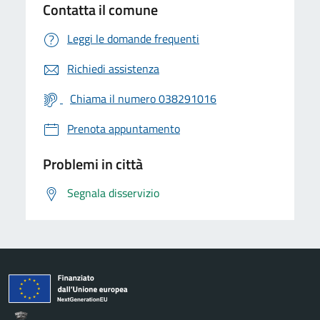
Contatta il comune
Leggi le domande frequenti
Richiedi assistenza
Chiama il numero 038291016
Prenota appuntamento
Problemi in città
Segnala disservizio