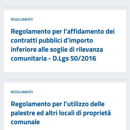
REGOLAMENTI
Regolamento per l'affidamento dei
contratti pubblici d'importo
inferiore alle soglie di rilevanza
comunitaria - D.Lgs 50/2016
REGOLAMENTI
Regolamento per l'utilizzo delle
palestre ed altri locali di proprietà
comunale