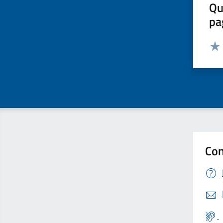
Qu
pa
Valut
Valu
Con