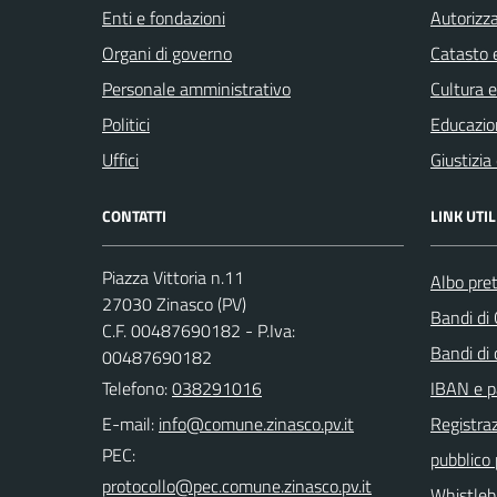
Enti e fondazioni
Autorizza
Organi di governo
Catasto e
Personale amministrativo
Cultura 
Politici
Educazio
Uffici
Giustizia
CONTATTI
LINK UTIL
Piazza Vittoria n.11
Albo pret
27030 Zinasco (PV)
Bandi di
C.F. 00487690182 - P.Iva:
Bandi di
00487690182
Telefono:
038291016
IBAN e p
E-mail:
Registraz
PEC:
pubblico
Whistleb