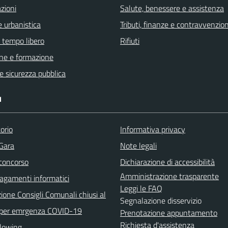
zioni
Salute, benessere e assistenza
 urbanistica
Tributi, finanze e contravvenzion
e tempo libero
Rifiuti
ne e formazione
 e sicurezza pubblica
I
orio
Informativa privacy
 Gara
Note legali
 concorso
Dichiarazione di accessibilità
Amministrazione trasparente
agamenti informatici
Leggi le FAQ
ione Consigli Comunali chiusi al
Segnalazione disservizio
 per emrgenza COVID-19
Prenotazione appuntamento
Richiesta d'assistenza
lowing