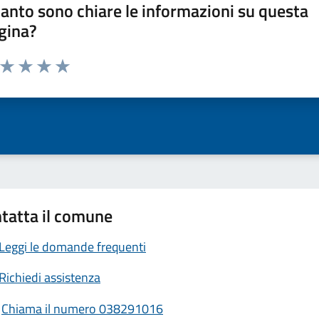
anto sono chiare le informazioni su questa
gina?
a da 1 a 5 stelle la pagina
ta 1 stelle su 5
Valuta 2 stelle su 5
Valuta 3 stelle su 5
Valuta 4 stelle su 5
Valuta 5 stelle su 5
tatta il comune
Leggi le domande frequenti
Richiedi assistenza
Chiama il numero 038291016