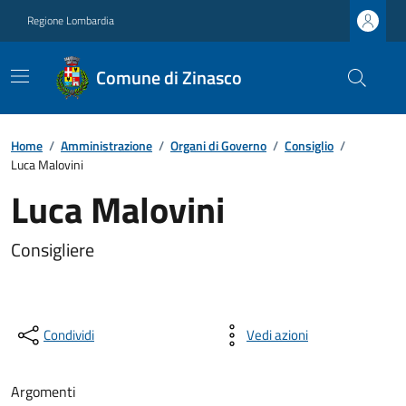
Regione Lombardia
Comune di Zinasco
Home
/
Amministrazione
/
Organi di Governo
/
Consiglio
/
Luca Malovini
Luca Malovini
Consigliere
Condividi
Vedi azioni
Argomenti